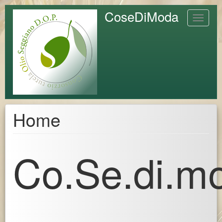
Skip
CoseDiModa
Toggle
to
navigat
main
content
Home
Co.Se.di.m