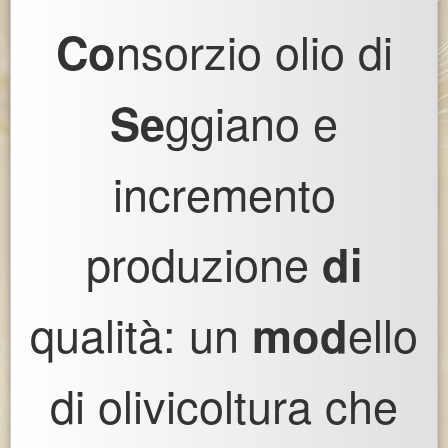
nsorzio olio di
Co
ggiano e
Se
incremento
produzione
di
qualità: un
ello
mod
di olivicoltura che